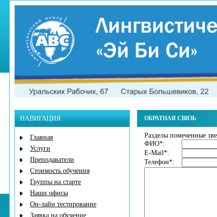
НАВИГАЦИЯ
ОБРАТНАЯ СВЯЗЬ
Разделы помеченные зве
Главная
ФИО
*
:
Услуги
E-Mail
*
:
Преподаватели
Телефон
*
:
Стоимость обучения
Группы на старте
Наши офисы
Он-лайн тестирование
Заявка на обучение